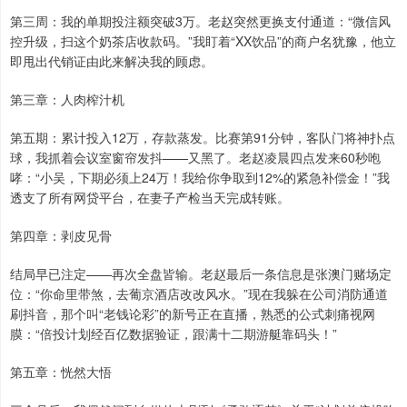
第三周：我的单期投注额突破3万。老赵突然更换支付通道：“微信风
控升级，扫这个奶茶店收款码。”我盯着“XX饮品”的商户名犹豫，他立
即甩出代销证由此来解决我的顾虑。
第三章：人肉榨汁机
第五期：累计投入12万，存款蒸发。比赛第91分钟，客队门将神扑点
球，我抓着会议室窗帘发抖——又黑了。老赵凌晨四点发来60秒咆
哮：“小吴，下期必须上24万！我给你争取到12%的紧急补偿金！”我
透支了所有网贷平台，在妻子产检当天完成转账。
第四章：剥皮见骨
结局早已注定——再次全盘皆输。老赵最后一条信息是张澳门赌场定
位：“你命里带煞，去葡京酒店改改风水。”现在我躲在公司消防通道
刷抖音，那个叫“老钱论彩”的新号正在直播，熟悉的公式刺痛视网
膜：“倍投计划经百亿数据验证，跟满十二期游艇靠码头！”
第五章：恍然大悟