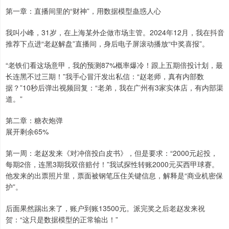
第一章：直播间里的“财神”，用数据模型蛊惑人心
我叫小峰，31岁，在上海某外企做市场主管。2024年12月，我在抖音
推荐下点进“老赵解盘”直播间，身后电子屏滚动播放“中奖喜报”。
“老铁们看这场意甲，我的预测87%概率爆冷！跟上五期倍投计划，最
长连黑不过三期！”我手心冒汗发出私信：“赵老师，真有内部数
据？”10秒后弹出视频回复：“老弟，我在广州有3家实体店，有内部渠
道。”
第二章：糖衣炮弹
展开剩余65%
第一周：老赵发来《对冲倍投白皮书》，但是要求：“2000元起投，
每期2倍，连黑3期我双倍赔付！”我试探性转账2000元买西甲球赛。
他发来的出票照片里，票面被钢笔压住关键信息，解释是“商业机密保
护”。
后面果然踢出来了，账户到账13500元。派完奖之后老赵发来祝
贺：“这只是数据模型的正常输出！”